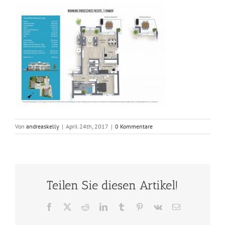
Von
andreaskelly
|
April 24th, 2017
|
0 Kommentare
Teilen Sie diesen Artikel!
Facebook
X
Reddit
LinkedIn
Tumblr
Pinterest
Vk
E-
Mail