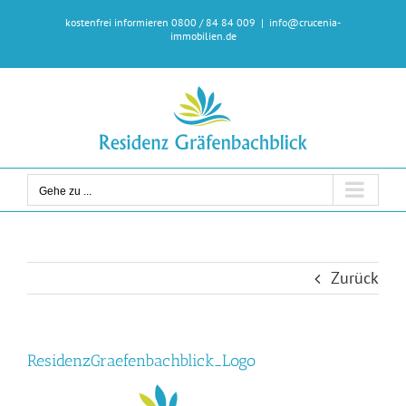
Zum
kostenfrei informieren 0800 / 84 84 009
|
info@crucenia-
Inhalt
immobilien.de
springen
Gehe zu ...
Zurück
ResidenzGraefenbachblick_Logo